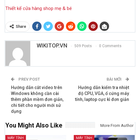
Thiết kế cửa hàng shop mẹ & bé
Share
WIKITOP.VN
509 Posts
0 Comments
PREV POST
BÀI MỚI
Hướng dẫn cắt video trên
Hướng dẫn kiểm tra nhiệt
Windows không cần cài
độ CPU, VGA, ổ cứng máy
thêm phần mềm đơn giản,
tính, laptop cực kì đơn giản
chi tiết cho người mới sử
dụng
You Might Also Like
More From Author
MÁY TÍNH
MÁY TÍNH