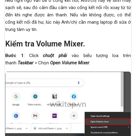
Nếu nghi ngờ vấn đề ở cổng kết nối, Anh/chị hãy vệ sinh máy
sạch sẽ, sau đó cắm đầu cắm vào cổng kết nối rồi xoay từ từ
đến khi nghe được âm thanh. Nếu vẫn không được, có thể
cổng kết nối đã hư, lúc này Anh/chị cần mang laptop đi sửa ở
trung tâm uy tín.
Kiểm tra Volume Mixer.
Bước 1
: Click
chuột phải
vào biểu tượng loa trên
thanh
Taskbar
> Chọn
Open Volume Mixer
.