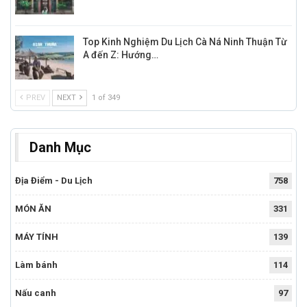
Top Kinh Nghiệm Du Lịch Cà Ná Ninh Thuận Từ
A đến Z: Hướng…
PREV
NEXT
1 of 349
Danh Mục
Địa Điểm - Du Lịch
758
MÓN ĂN
331
MÁY TÍNH
139
Làm bánh
114
Nấu canh
97