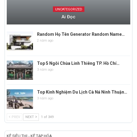
UNCATEGORIZED
Ai Đọc
Random Họ Tên Generator Random Name…
2 năm ago
Top 5 Ngôi Chùa Linh Thiêng TP. Hồ Chí…
3 năm ago
Top Kinh Nghiệm Du Lịch Cà Ná Ninh Thuận…
3 năm ago
PREV
NEXT
1 of 349
KỆ SIÊU THỊ - KỆ TẠP HÓA