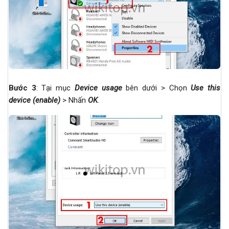
Bước 3
: Tại mục
Device usage
bên dưới > Chọn
Use this
device (enable)
> Nhấn
OK
.