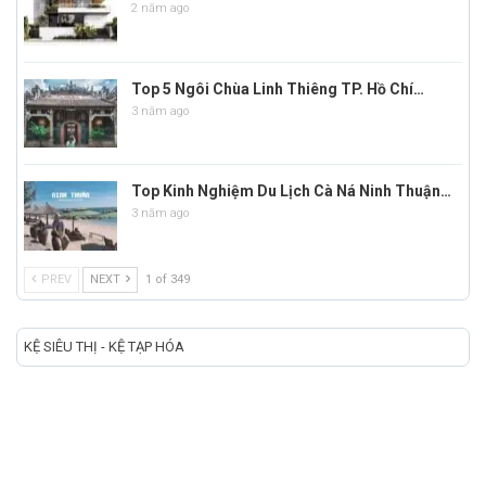
2 năm ago
Top 5 Ngôi Chùa Linh Thiêng TP. Hồ Chí…
3 năm ago
Top Kinh Nghiệm Du Lịch Cà Ná Ninh Thuận…
3 năm ago
PREV
NEXT
1 of 349
KỆ SIÊU THỊ - KỆ TẠP HÓA