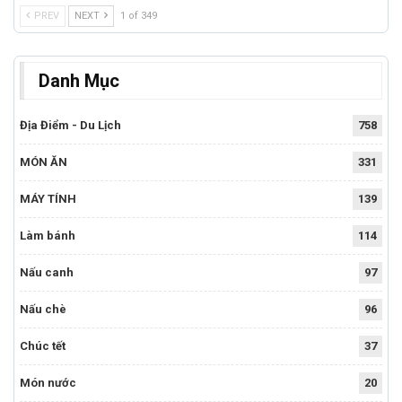
PREV
NEXT
1 of 349
Danh Mục
Địa Điểm - Du Lịch
758
MÓN ĂN
331
MÁY TÍNH
139
Làm bánh
114
Nấu canh
97
Nấu chè
96
Chúc tết
37
Món nước
20