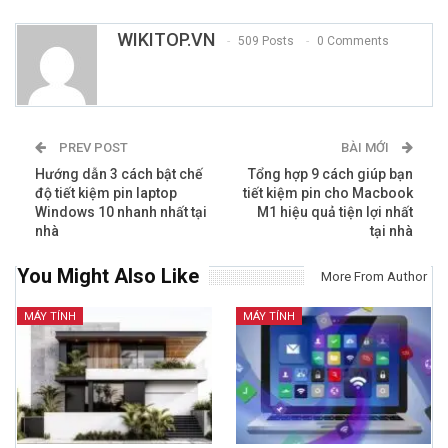
WIKITOP.VN
509 Posts
0 Comments
PREV POST
BÀI MỚI
Hướng dẫn 3 cách bật chế
Tổng hợp 9 cách giúp bạn
độ tiết kiệm pin laptop
tiết kiệm pin cho Macbook
Windows 10 nhanh nhất tại
M1 hiệu quả tiện lợi nhất
nhà
tại nhà
You Might Also Like
More From Author
MÁY TÍNH
MÁY TÍNH