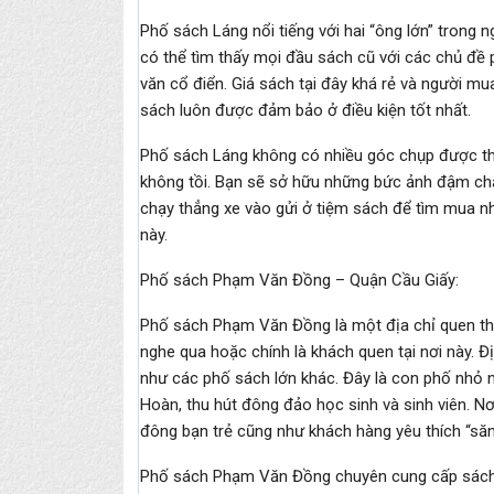
Phố sách Láng nổi tiếng với hai “ông lớn” trong 
có thể tìm thấy mọi đầu sách cũ với các chủ đề p
văn cổ điển. Giá sách tại đây khá rẻ và người mu
sách luôn được đảm bảo ở điều kiện tốt nhất.
Phố sách Láng không có nhiều góc chụp được thi
không tồi. Bạn sẽ sở hữu những bức ảnh đậm chấ
chạy thẳng xe vào gửi ở tiệm sách để tìm mua 
này.
Phố sách Phạm Văn Đồng – Quận Cầu Giấy:
Phố sách Phạm Văn Đồng là một địa chỉ quen thu
nghe qua hoặc chính là khách quen tại nơi này.
như các phố sách lớn khác. Đây là con phố nhỏ 
Hoàn, thu hút đông đảo học sinh và sinh viên. Nơ
đông bạn trẻ cũng như khách hàng yêu thích “săn
Phố sách Phạm Văn Đồng chuyên cung cấp sách giá