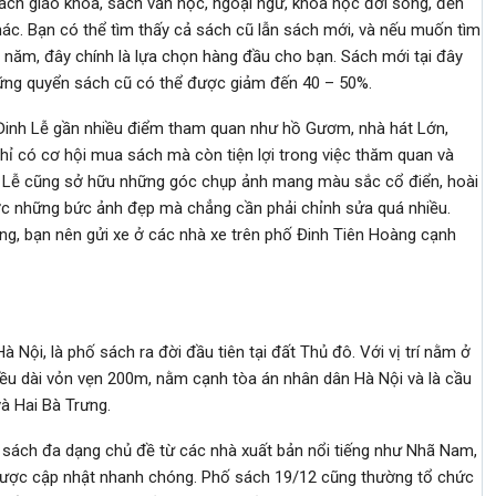
ách giáo khoa, sách văn học, ngoại ngữ, khoa học đời sống, đến
 khác. Bạn có thể tìm thấy cả sách cũ lẫn sách mới, và nếu muốn tìm
năm, đây chính là lựa chọn hàng đầu cho bạn. Sách mới tại đây
hững quyển sách cũ có thể được giảm đến 40 – 50%.
Đinh Lễ gần nhiều điểm tham quan như hồ Gươm, nhà hát Lớn,
hỉ có cơ hội mua sách mà còn tiện lợi trong việc thăm quan và
 Lễ cũng sở hữu những góc chụp ảnh mang màu sắc cổ điển, hoài
c những bức ảnh đẹp mà chẳng cần phải chỉnh sửa quá nhiều.
êng, bạn nên gửi xe ở các nhà xe trên phố Đinh Tiên Hoàng cạnh
Nội, là phố sách ra đời đầu tiên tại đất Thủ đô. Với vị trí nằm ở
iều dài vỏn vẹn 200m, nằm cạnh tòa án nhân dân Hà Nội và là cầu
à Hai Bà Trưng.
 sách đa dạng chủ đề từ các nhà xuất bản nổi tiếng như Nhã Nam,
 được cập nhật nhanh chóng. Phố sách 19/12 cũng thường tổ chức