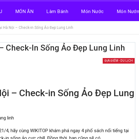
U
MÓN ĂN
Làm Bánh
Món Nước
Món Nướ
ại Hà Nội – Check-in Sống Ảo Đẹp Lung Linh
 – Check-In Sống Ảo Đẹp Lung Linh
ĐỊA ĐIỂM - DU LỊCH
Nội – Check-in Sống Ảo Đẹp Lung
ng linh
1/4, hãy cùng WIKITOP khám phá ngay 4 phố sách nổi tiếng tại
k-in sống ảo cực chill. Đồng thời, bạn cũng sẽ có