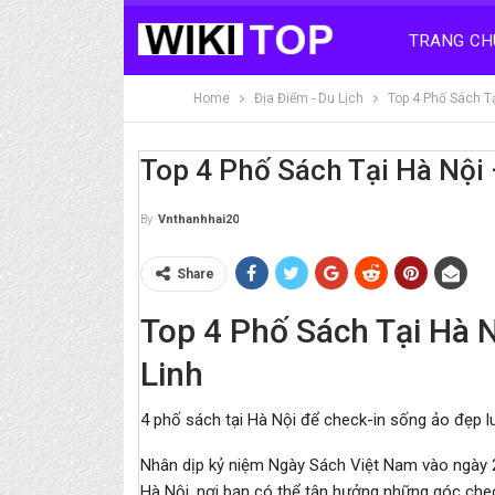
TRANG CH
Home
Địa Điểm - Du Lịch
Top 4 Phố Sách T
Top 4 Phố Sách Tại Hà Nội
By
Vnthanhhai20
Share
Top 4 Phố Sách Tại Hà 
Linh
4 phố sách tại Hà Nội để check-in sống ảo đẹp lu
Nhân dịp kỷ niệm Ngày Sách Việt Nam vào ngày 2
Hà Nội, nơi bạn có thể tận hưởng những góc chec