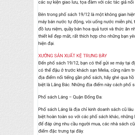
các sự kiện giao lưu, tọa đàm với các tác giả nổi
Bên trong phố sách 19/12 là một không gian hiện 
máy bán nước tự động, vòi uống nước miễn phí, t
đồ lưu niệm, quầy bán hoa quả tươi và thức ăn 
thiết kế đẹp mắt, rất thích hợp cho những bạn yê
hiện đại.
XƯỞNG SẢN XUẤT KỆ TRƯNG BÀY
Đến phố sách 19/12, bạn có thể gửi xe máy tại đị
có thể đậu ở trước khách sạn Melia, cũng nằm t
địa điểm nổi tiếng gần phố sách, hãy ghé qua h
biệt là Lăng Bác. Những địa điểm này cách phố s
Phố sách Láng – Quận Đống Đa:
Phố sách Láng là địa chỉ kinh doanh sách cũ lâu đ
biệt hoàn toàn so với các phố sách khác, những 
để đáp ứng nhu cầu người mua, các nhà sách cũ
điểm đặc trưng tại đây.