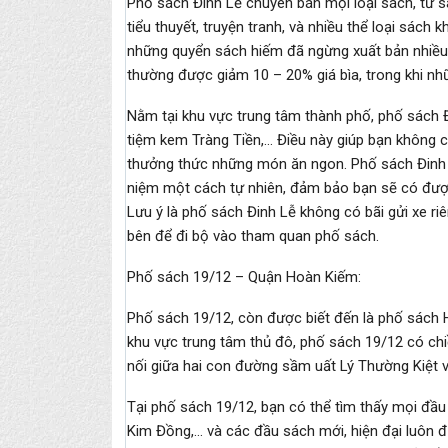
Phố sách Đinh Lễ chuyên bán mọi loại sách, từ s
tiểu thuyết, truyện tranh, và nhiều thể loại sách
những quyển sách hiếm đã ngừng xuất bản nhiều 
thường được giảm 10 – 20% giá bìa, trong khi n
Nằm tại khu vực trung tâm thành phố, phố sách 
tiệm kem Tràng Tiền,… Điều này giúp bạn không c
thưởng thức những món ăn ngon. Phố sách Đinh
niệm một cách tự nhiên, đảm bảo bạn sẽ có đượ
Lưu ý là phố sách Đinh Lễ không có bãi gửi xe ri
bên để đi bộ vào tham quan phố sách.
Phố sách 19/12 – Quận Hoàn Kiếm:
Phố sách 19/12, còn được biết đến là phố sách Hà 
khu vực trung tâm thủ đô, phố sách 19/12 có ch
nối giữa hai con đường sầm uất Lý Thường Kiệt v
Tại phố sách 19/12, bạn có thể tìm thấy mọi đầu
Kim Đồng,… và các đầu sách mới, hiện đại luôn