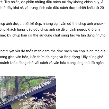
trẻ. Tuy nhiên, đa phần những đầu sách tại đây không chính quy, vì
 ở đây khá rẻ, và trung bình các đầu sách được chiết khấu từ 20
p ảnh được thiết kế đẹp, nhưng bạn vẫn có thể chụp ảnh check-
đông khách hàng, các góc chụp ảnh sẽ dễ bị dính người, khó tìm
này, khi chụp bạn có thể sử dụng chút sáng tạo và tận dụng những
là nơi tuyệt vời để thỏa mãn đam mê đọc sách mà còn là những địa
hông gian văn hóa, kiến thức đa dạng và lắng đọng. Hãy cùng ghé
oảnh khắc đáng nhớ với sách và văn hóa trong lòng thủ đô ngàn