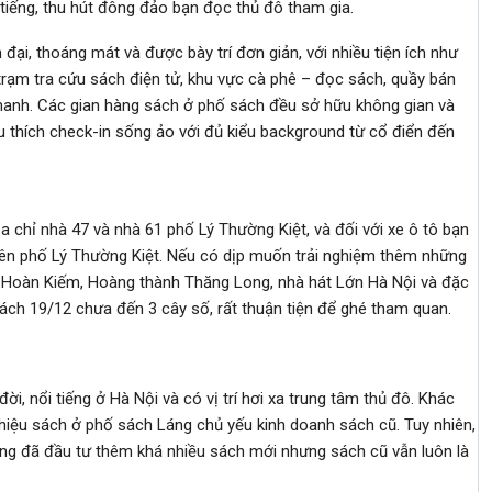
 tiếng, thu hút đông đảo bạn đọc thủ đô tham gia.
đại, thoáng mát và được bày trí đơn giản, với nhiều tiện ích như
rạm tra cứu sách điện tử, khu vực cà phê – đọc sách, quầy bán
nhanh. Các gian hàng sách ở phố sách đều sở hữu không gian và
u thích check-in sống ảo với đủ kiểu background từ cổ điển đến
a chỉ nhà 47 và nhà 61 phố Lý Thường Kiệt, và đối với xe ô tô bạn
rên phố Lý Thường Kiệt. Nếu có dịp muốn trải nghiệm thêm những
ồ Hoàn Kiếm, Hoàng thành Thăng Long, nhà hát Lớn Hà Nội và đặc
ách 19/12 chưa đến 3 cây số, rất thuận tiện để ghé tham quan.
ời, nổi tiếng ở Hà Nội và có vị trí hơi xa trung tâm thủ đô. Khác
hiệu sách ở phố sách Láng chủ yếu kinh doanh sách cũ. Tuy nhiên,
ng đã đầu tư thêm khá nhiều sách mới nhưng sách cũ vẫn luôn là