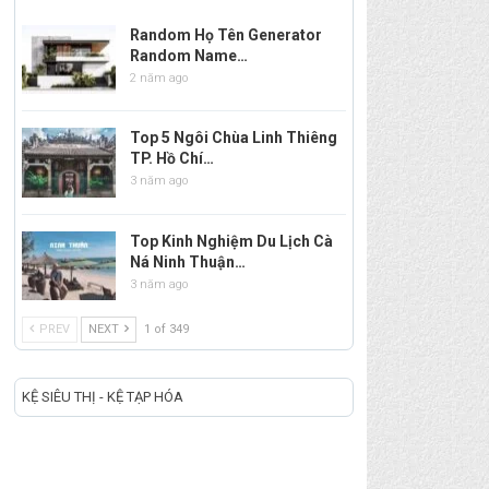
Random Họ Tên Generator
Random Name…
2 năm ago
Top 5 Ngôi Chùa Linh Thiêng
TP. Hồ Chí…
3 năm ago
Top Kinh Nghiệm Du Lịch Cà
Ná Ninh Thuận…
3 năm ago
PREV
NEXT
1 of 349
KỆ SIÊU THỊ - KỆ TẠP HÓA