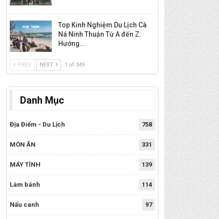
Top Kinh Nghiệm Du Lịch Cà
Ná Ninh Thuận Từ A đến Z:
Hướng…
PREV
NEXT
1 of 349
Danh Mục
Địa Điểm - Du Lịch
758
MÓN ĂN
331
MÁY TÍNH
139
Làm bánh
114
Nấu canh
97