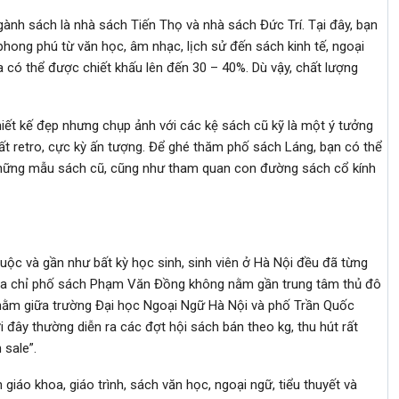
ngành sách là nhà sách Tiến Thọ và nhà sách Đức Trí. Tại đây, bạn
hong phú từ văn học, âm nhạc, lịch sử đến sách kinh tế, ngoại
a có thể được chiết khấu lên đến 30 – 40%. Dù vậy, chất lượng
ết kế đẹp nhưng chụp ảnh với các kệ sách cũ kỹ là một ý tưởng
t retro, cực kỳ ấn tượng. Để ghé thăm phố sách Láng, bạn có thể
những mẫu sách cũ, cũng như tham quan con đường sách cổ kính
ộc và gần như bất kỳ học sinh, sinh viên ở Hà Nội đều đã từng
 Địa chỉ phố sách Phạm Văn Đồng không nằm gần trung tâm thủ đô
nằm giữa trường Đại học Ngoại Ngữ Hà Nội và phố Trần Quốc
i đây thường diễn ra các đợt hội sách bán theo kg, thu hút rất
 sale”.
o khoa, giáo trình, sách văn học, ngoại ngữ, tiểu thuyết và