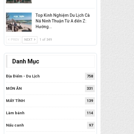
Top Kinh Nghiệm Du Lịch Cà
Ná Ninh Thuận Từ A đến Z:
Hướng…
PREV
NEXT
1 of 349
Danh Mục
Địa Điểm - Du Lịch
758
MÓN ĂN
331
MÁY TÍNH
139
Làm bánh
114
Nấu canh
97