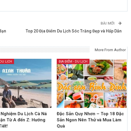
BÀI MỚI
Bạn
Top 20 Địa Điểm Du Lịch Sóc Trăng Đẹp và Hấp Dẫn
More From Author
 DU LỊCH
ĐỊA ĐIỂM - DU LỊCH
 Nghiệm Du Lịch Cà Ná
Đặc Sản Quy Nhơn – Top 18 Đặc
ận Từ A đến Z: Hướng
Sản Ngon Nên Thử và Mua Làm
iết!
Quà