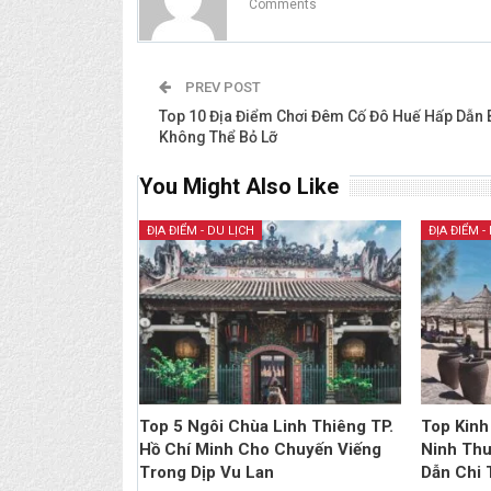
Comments
PREV POST
Top 10 Địa Điểm Chơi Đêm Cố Đô Huế Hấp Dẫn 
Không Thể Bỏ Lỡ
You Might Also Like
ĐỊA ĐIỂM - DU LỊCH
ĐỊA ĐIỂM -
Top 5 Ngôi Chùa Linh Thiêng TP.
Top Kinh
Hồ Chí Minh Cho Chuyến Viếng
Ninh Thu
Trong Dịp Vu Lan
Dẫn Chi T