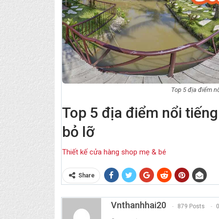
Top 5 địa điểm n
Top 5 địa điểm nổi tiến
bỏ lỡ
Thiết kế cửa hàng shop mẹ & bé
Share
Vnthanhhai20
879 Posts