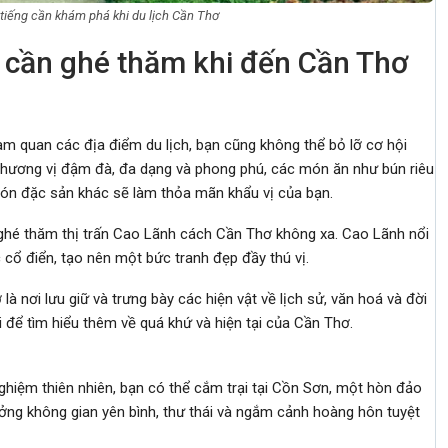
 tiếng cần khám phá khi du lịch Cần Thơ
g cần ghé thăm khi đến Cần Thơ
m quan các địa điểm du lịch, bạn cũng không thể bỏ lỡ cơ hội
hương vị đậm đà, đa dạng và phong phú, các món ăn như bún riêu
ón đặc sản khác sẽ làm thỏa mãn khẩu vị của bạn.
ghé thăm thị trấn Cao Lãnh cách Cần Thơ không xa. Cao Lãnh nổi
 cổ điển, tạo nên một bức tranh đẹp đầy thú vị.
nơi lưu giữ và trưng bày các hiện vật về lịch sử, văn hoá và đời
i để tìm hiểu thêm về quá khứ và hiện tại của Cần Thơ.
 nghiệm thiên nhiên, bạn có thể cắm trại tại Cồn Sơn, một hòn đảo
ưởng không gian yên bình, thư thái và ngắm cảnh hoàng hôn tuyệt