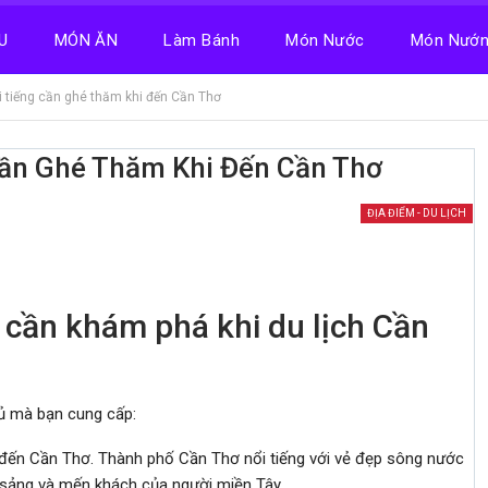
U
MÓN ĂN
Làm Bánh
Món Nước
Món Nướ
i tiếng cần ghé thăm khi đến Cần Thơ
Cần Ghé Thăm Khi Đến Cần Thơ
ĐỊA ĐIỂM - DU LỊCH
g cần khám phá khi du lịch Cần
 đủ mà bạn cung cấp:
i đến Cần Thơ. Thành phố Cần Thơ nổi tiếng với vẻ đẹp sông nước
ào sảng và mến khách của người miền Tây