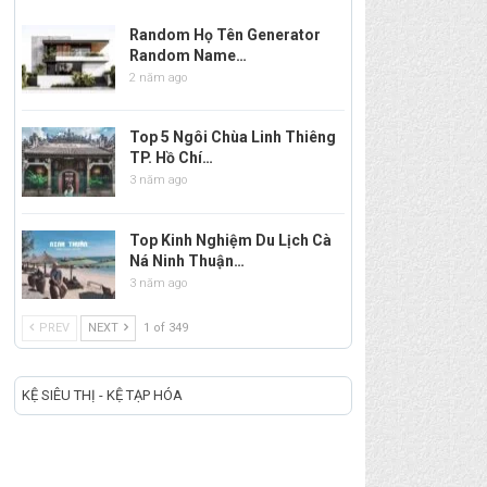
Random Họ Tên Generator
Random Name…
2 năm ago
Top 5 Ngôi Chùa Linh Thiêng
TP. Hồ Chí…
3 năm ago
Top Kinh Nghiệm Du Lịch Cà
Ná Ninh Thuận…
3 năm ago
PREV
NEXT
1 of 349
KỆ SIÊU THỊ - KỆ TẠP HÓA