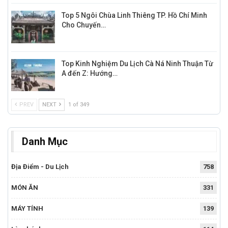
Top 5 Ngôi Chùa Linh Thiêng TP. Hồ Chí Minh
Cho Chuyến…
Top Kinh Nghiệm Du Lịch Cà Ná Ninh Thuận Từ
A đến Z: Hướng…
PREV
NEXT
1 of 349
Danh Mục
Địa Điểm - Du Lịch
758
MÓN ĂN
331
MÁY TÍNH
139