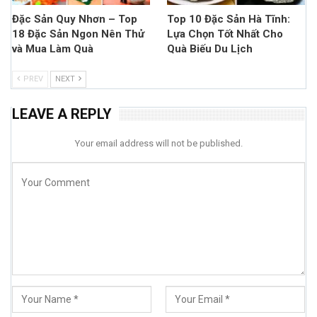
Đặc Sản Quy Nhơn – Top
Top 10 Đặc Sản Hà Tĩnh:
18 Đặc Sản Ngon Nên Thử
Lựa Chọn Tốt Nhất Cho
và Mua Làm Quà
Quà Biếu Du Lịch
PREV
NEXT
LEAVE A REPLY
Your email address will not be published.