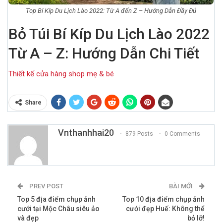
Top Bí Kíp Du Lịch Lào 2022: Từ A đến Z – Hướng Dẫn Đầy Đủ
Bỏ Túi Bí Kíp Du Lịch Lào 2022
Từ A – Z: Hướng Dẫn Chi Tiết
Thiết kế cửa hàng shop mẹ & bé
Share
Vnthanhhai20
879 Posts
0 Comments
PREV POST
BÀI MỚI
Top 5 địa điểm chụp ảnh
Top 10 địa điểm chụp ảnh
cưới tại Mộc Châu siêu ảo
cưới đẹp Huế: Không thể
và đẹp
bỏ lỡ!