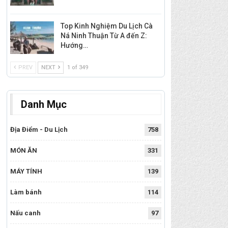
Top Kinh Nghiệm Du Lịch Cà
Ná Ninh Thuận Từ A đến Z:
Hướng…
PREV
NEXT
1 of 349
Danh Mục
Địa Điểm - Du Lịch
758
MÓN ĂN
331
MÁY TÍNH
139
Làm bánh
114
Nấu canh
97