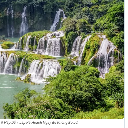
 9 Hấp Dẫn: Lập Kế Hoạch Ngay để Không Bỏ Lỡ!