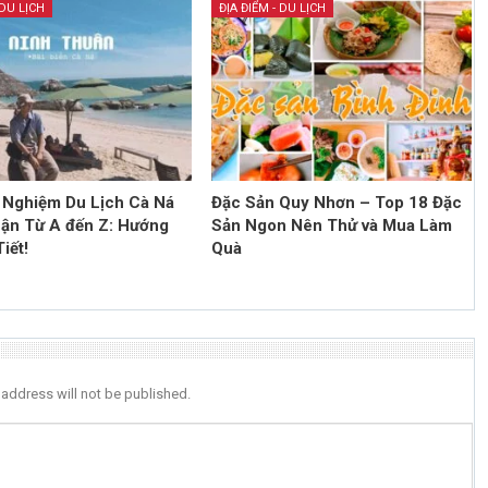
 DU LỊCH
ĐỊA ĐIỂM - DU LỊCH
 Nghiệm Du Lịch Cà Ná
Đặc Sản Quy Nhơn – Top 18 Đặc
ận Từ A đến Z: Hướng
Sản Ngon Nên Thử và Mua Làm
iết!
Quà
 address will not be published.