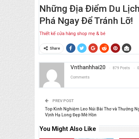
Những Địa Điểm Du Lịc
Phá Ngay Để Tránh Lỡ!
Thiết kế cửa hàng shop mẹ & bé
Share
Vnthanhhai20
879 Posts
Comments
PREV POST
Top Kinh Nghiệm Leo Núi Bài Thơ và Thưởng 
Vịnh Hạ Long Đẹp Mê Hồn
You Might Also Like