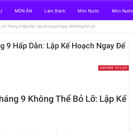
U
MÓN ĂN
Làm Bánh
Món Nước
Món Nướ
Lịch Tháng 9 Hấp Dẫn: Lập Kế Hoạch Ngay để Không Bỏ Lỡ!
g 9 Hấp Dẫn: Lập Kế Hoạch Ngay Để
ĐỊA ĐIỂM - DU LỊCH
háng 9 Không Thể Bỏ Lỡ: Lập Kế