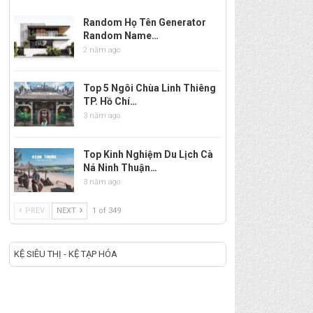
Random Họ Tên Generator
Random Name…
2 năm ago
Top 5 Ngôi Chùa Linh Thiêng
TP. Hồ Chí…
3 năm ago
Top Kinh Nghiệm Du Lịch Cà
Ná Ninh Thuận…
3 năm ago
PREV
NEXT
1 of 349
KỆ SIÊU THỊ - KỆ TẠP HÓA