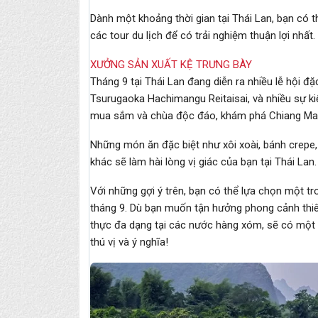
Dành một khoảng thời gian tại Thái Lan, bạn có
các tour du lịch để có trải nghiệm thuận lợi nhất.
XƯỞNG SẢN XUẤT KỆ TRƯNG BÀY
Tháng 9 tại Thái Lan đang diễn ra nhiều lễ hội đ
Tsurugaoka Hachimangu Reitaisai, và nhiều sự k
mua sắm và chùa độc đáo, khám phá Chiang Mai 
Những món ăn đặc biệt như xôi xoài, bánh crepe,
khác sẽ làm hài lòng vị giác của bạn tại Thái Lan.
Với những gợi ý trên, bạn có thể lựa chọn một t
tháng 9. Dù bạn muốn tận hưởng phong cảnh thiê
thực đa dạng tại các nước hàng xóm, sẽ có một
thú vị và ý nghĩa!