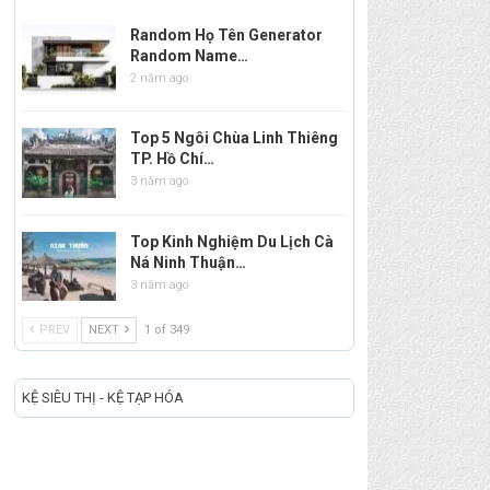
Random Họ Tên Generator
Random Name…
2 năm ago
Top 5 Ngôi Chùa Linh Thiêng
TP. Hồ Chí…
3 năm ago
Top Kinh Nghiệm Du Lịch Cà
Ná Ninh Thuận…
3 năm ago
PREV
NEXT
1 of 349
KỆ SIÊU THỊ - KỆ TẠP HÓA