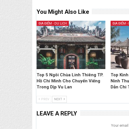
You Might Also Like
ĐỊA ĐIỂM - DU LỊCH
ĐỊA ĐIỂM -
Top 5 Ngôi Chùa Linh Thiêng TP.
Top Kinh
Hồ Chí Minh Cho Chuyến Viếng
Ninh Thu
Trong Dịp Vu Lan
Dẫn Chi T
PREV
NEXT
LEAVE A REPLY
Your email