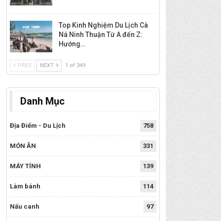
Top Kinh Nghiệm Du Lịch Cà
Ná Ninh Thuận Từ A đến Z:
Hướng…
PREV
NEXT
1 of 349
Danh Mục
Địa Điểm - Du Lịch
758
MÓN ĂN
331
MÁY TÍNH
139
Làm bánh
114
Nấu canh
97