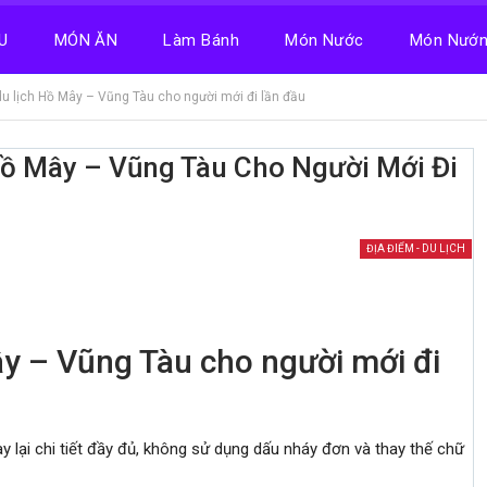
U
MÓN ĂN
Làm Bánh
Món Nước
Món Nướ
u lịch Hồ Mây – Vũng Tàu cho người mới đi lần đầu
ồ Mây – Vũng Tàu Cho Người Mới Đi
ĐỊA ĐIỂM - DU LỊCH
y – Vũng Tàu cho người mới đi
ày lại chi tiết đầy đủ, không sử dụng dấu nháy đơn và thay thế chữ