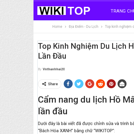
TRANG CH
Home
Địa Điểm - Du Lịch
Top kinh nghiệm d
Top Kinh Nghiệm Du Lịch H
Lần Đầu
By
Vnthanhhai20
Share
Cẩm nang du lịch Hồ Mâ
lần đầu
Dưới đây là bài viết đã được chỉnh sửa và trình b
“Bách Hóa XANH” bằng chữ “WIKITOP”: