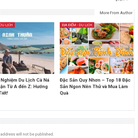
More From Author
 DU LỊCH
ĐỊA ĐIỂM - DU LỊCH
 Nghiệm Du Lịch Cà Ná
Đặc Sản Quy Nhơn – Top 18 Đặc
ận Từ A đến Z: Hướng
Sản Ngon Nên Thử và Mua Làm
iết!
Quà
 address will not be published.