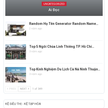
UNCATEGORIZED
Ai Đọc
Random Họ Tên Generator Random Name…
2 năm ago
Top 5 Ngôi Chùa Linh Thiêng TP. Hồ Chí…
3 năm ago
Top Kinh Nghiệm Du Lịch Cà Ná Ninh Thuận…
3 năm ago
PREV
NEXT
1 of 349
KỆ SIÊU THỊ - KỆ TẠP HÓA