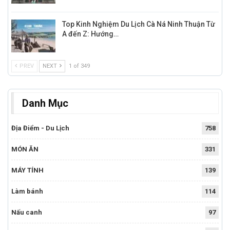
Top Kinh Nghiệm Du Lịch Cà Ná Ninh Thuận Từ
A đến Z: Hướng…
PREV
NEXT
1 of 349
Danh Mục
Địa Điểm - Du Lịch
758
MÓN ĂN
331
MÁY TÍNH
139
Làm bánh
114
Nấu canh
97