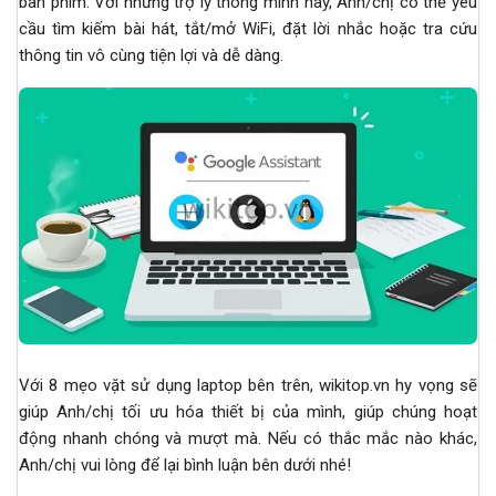
bàn phím. Với những trợ lý thông minh này, Anh/chị có thể yêu
cầu tìm kiếm bài hát, tắt/mở WiFi, đặt lời nhắc hoặc tra cứu
thông tin vô cùng tiện lợi và dễ dàng.
Với 8 mẹo vặt sử dụng laptop bên trên, wikitop.vn hy vọng sẽ
giúp Anh/chị tối ưu hóa thiết bị của mình, giúp chúng hoạt
động nhanh chóng và mượt mà. Nếu có thắc mắc nào khác,
Anh/chị vui lòng để lại bình luận bên dưới nhé!