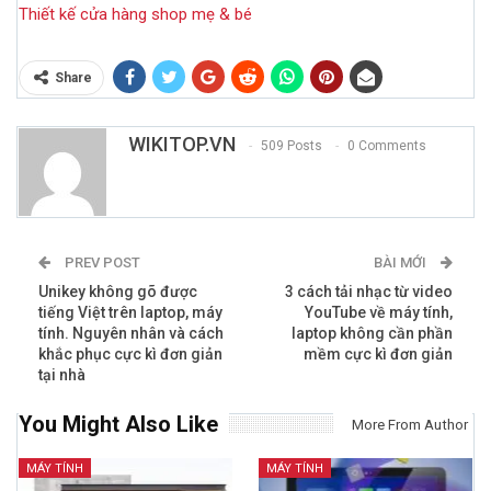
Thiết kế cửa hàng shop mẹ & bé
Share
WIKITOP.VN
509 Posts
0 Comments
PREV POST
BÀI MỚI
Unikey không gõ được
3 cách tải nhạc từ video
tiếng Việt trên laptop, máy
YouTube về máy tính,
tính. Nguyên nhân và cách
laptop không cần phần
khắc phục cực kì đơn giản
mềm cực kì đơn giản
tại nhà
You Might Also Like
More From Author
MÁY TÍNH
MÁY TÍNH