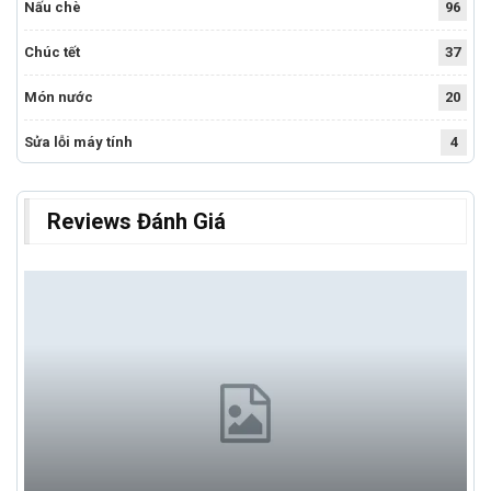
Nấu chè
96
Chúc tết
37
Món nước
20
Sửa lỗi máy tính
4
Reviews Đánh Giá