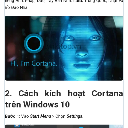
tiếng Anh, Pháp, Đức, Tây Ban Nha, Italia, Trung Quốc, Nhật và
Bồ Đào Nha.
2.
Cách kích hoạt Cortana
trên Windows 10
Bước 1
: Vào
Start Menu
> Chọn
Settings
.