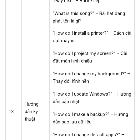
“Play next” – Bài kế tiếp
“What is this song?” – Bài hát đang
phát tên là gì?
“How do I install a printer?” – Cách cài
đặt máy in
“How do I project my screen?” – Cài
đặt màn hình chiếu
“How do I change my background?” –
Thay đổi hình nền
“How do I update Windows?” – Hướng
dẫn cập nhật
Hướng
13
dẫn kỹ
“How do I make a backup?” – Hướng
thuật
dẫn sao lưu dữ liệu
“How do I change default apps?” –