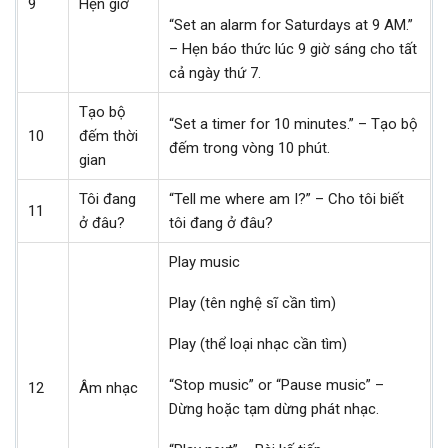
9
Hẹn giờ
“Set an alarm for Saturdays at 9 AM.”
– Hẹn báo thức lúc 9 giờ sáng cho tất
cả ngày thứ 7.
Tạo bộ
“Set a timer for 10 minutes.” – Tạo bộ
10
đếm thời
đếm trong vòng 10 phút.
gian
Tôi đang
“Tell me where am I?” – Cho tôi biết
11
ở đâu?
tôi đang ở đâu?
Play music
Play (tên nghệ sĩ cần tìm)
Play (thể loại nhạc cần tìm)
“Stop music” or “Pause music” –
12
Âm nhạc
Dừng hoặc tạm dừng phát nhạc.