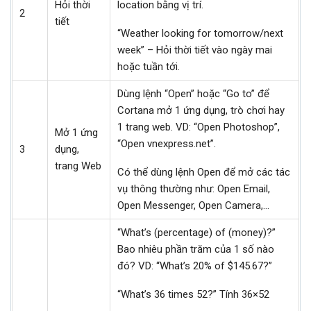
Hỏi thời
location bằng vị trí.
2
tiết
“Weather looking for tomorrow/next
week” – Hỏi thời tiết vào ngày mai
hoặc tuần tới.
Dùng lệnh “Open” hoặc “Go to” để
Cortana mở 1 ứng dụng, trò chơi hay
1 trang web. VD: “Open Photoshop”,
Mở 1 ứng
“Open vnexpress.net”.
3
dụng,
trang Web
Có thể dùng lệnh Open để mở các tác
vụ thông thường như: Open Email,
Open Messenger, Open Camera,…
“What’s (percentage) of (money)?”
Bao nhiêu phần trăm của 1 số nào
đó? VD: “What’s 20% of $145.67?”
“What’s 36 times 52?” Tính 36×52