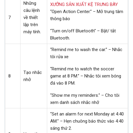
Những
XƯỞNG SẢN XUẤT KỆ TRƯNG BÀY
câu lệnh
“Open Action Center.” – Mở trung tâm
7
về thiết
thông báo
lập trên
“Turn on/off Bluetooth” – Bật/ tắt
máy tính.
Bluetooth.
“Remind me to wash the car.” – Nhắc
tôi rửa xe
“Remind me to watch the soccer
Tạo nhắc
8
game at 8 PM.” – Nhắc tôi xem bóng
nhở
đá vào 8 PM.
“Show me my reminders.” – Cho tôi
xem danh sách nhắc nhở
“Set an alarm for next Monday at 4:40
AM.” – Hẹn chuông báo thức vào 4:40
sáng thứ 2.