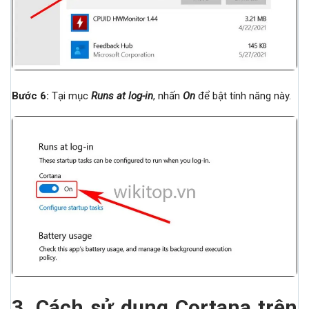
Bước 6:
Tại mục
Runs at log-in
, nhấn
On
để bật tính năng này.
3.
Cách sử dụng Cortana trên