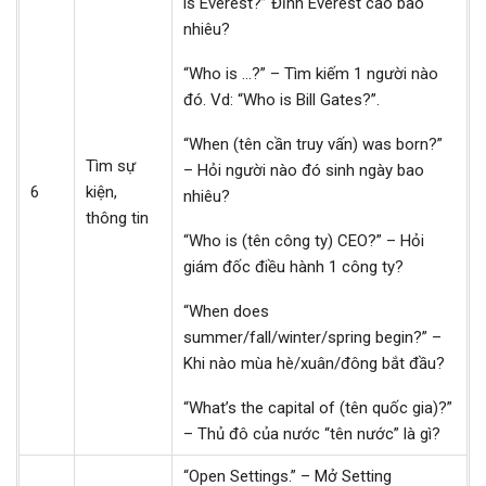
is Everest?” Đỉnh Everest cao bao
nhiêu?
“Who is …?” – Tìm kiếm 1 người nào
đó. Vd: “Who is Bill Gates?”.
“When (tên cần truy vấn) was born?”
Tìm sự
– Hỏi người nào đó sinh ngày bao
6
kiện,
nhiêu?
thông tin
“Who is (tên công ty) CEO?” – Hỏi
giám đốc điều hành 1 công ty?
“When does
summer/fall/winter/spring begin?” –
Khi nào mùa hè/xuân/đông bắt đầu?
“What’s the capital of (tên quốc gia)?”
– Thủ đô của nước “tên nước” là gì?
“Open Settings.” – Mở Setting