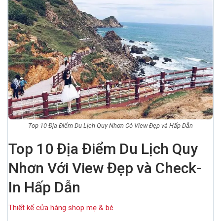
Top 10 Địa Điểm Du Lịch Quy Nhơn Có View Đẹp và Hấp Dẫn
Top 10 Địa Điểm Du Lịch Quy
Nhơn Với View Đẹp và Check-
In Hấp Dẫn
Thiết kế cửa hàng shop mẹ & bé