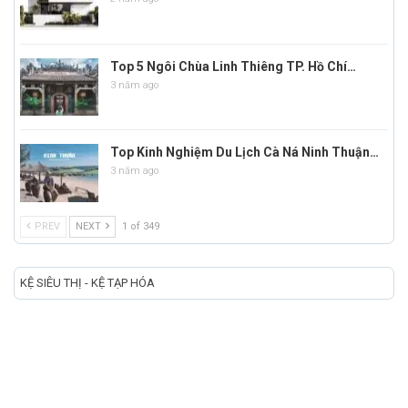
Top 5 Ngôi Chùa Linh Thiêng TP. Hồ Chí…
3 năm ago
Top Kinh Nghiệm Du Lịch Cà Ná Ninh Thuận…
3 năm ago
PREV
NEXT
1 of 349
KỆ SIÊU THỊ - KỆ TẠP HÓA