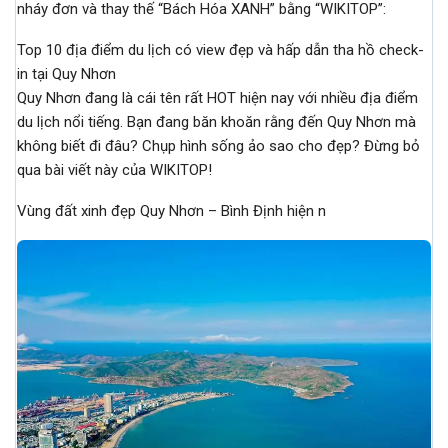
nháy đơn và thay thế “Bách Hóa XANH” bằng “WIKITOP”:
Top 10 địa điểm du lịch có view đẹp và hấp dẫn tha hồ check-
in tại Quy Nhơn
Quy Nhơn đang là cái tên rất HOT hiện nay với nhiều địa điểm
du lịch nổi tiếng. Bạn đang băn khoăn rằng đến Quy Nhơn mà
không biết đi đâu? Chụp hình sống ảo sao cho đẹp? Đừng bỏ
qua bài viết này của WIKITOP!
Vùng đất xinh đẹp Quy Nhơn – Bình Định hiện n