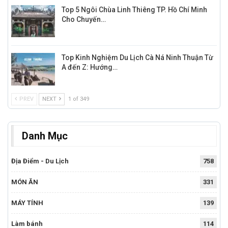
Top 5 Ngôi Chùa Linh Thiêng TP. Hồ Chí Minh
Cho Chuyến…
Top Kinh Nghiệm Du Lịch Cà Ná Ninh Thuận Từ
A đến Z: Hướng…
PREV
NEXT
1 of 349
Danh Mục
Địa Điểm - Du Lịch
758
MÓN ĂN
331
MÁY TÍNH
139
Làm bánh
114