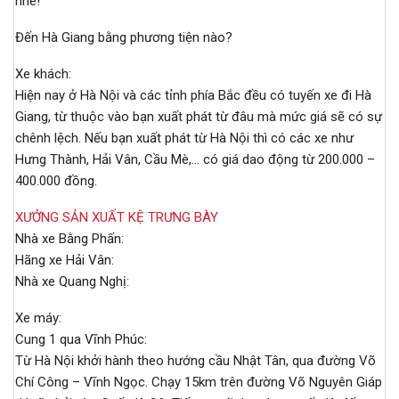
nhé!
Đến Hà Giang bằng phương tiện nào?
Xe khách:
Hiện nay ở Hà Nội và các tỉnh phía Bắc đều có tuyến xe đi Hà
Giang, từ thuộc vào bạn xuất phát từ đâu mà mức giá sẽ có sự
chênh lệch. Nếu bạn xuất phát từ Hà Nội thì có các xe như
Hưng Thành, Hải Vân, Cầu Mè,… có giá dao động từ 200.000 –
400.000 đồng.
XƯỞNG SẢN XUẤT KỆ TRƯNG BÀY
Nhà xe Bằng Phấn:
Hãng xe Hải Vân:
Nhà xe Quang Nghị:
Xe máy:
Cung 1 qua Vĩnh Phúc:
Từ Hà Nội khởi hành theo hướng cầu Nhật Tân, qua đường Võ
Chí Công – Vĩnh Ngọc. Chạy 15km trên đường Võ Nguyên Giáp