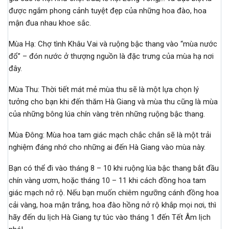
được ngắm phong cảnh tuyệt đẹp của những hoa đào, hoa
mận đua nhau khoe sắc.
Mùa Hạ: Chợ tình Khâu Vai và ruộng bậc thang vào “mùa nước
đổ” – đón nước ở thượng nguồn là đặc trưng của mùa hạ nơi
đây.
Mùa Thu: Thời tiết mát mẻ mùa thu sẽ là một lựa chọn lý
tưởng cho bạn khi đến thăm Hà Giang và mùa thu cũng là mùa
của những bông lúa chín vàng trên những ruộng bậc thang.
Mùa Đông: Mùa hoa tam giác mạch chắc chắn sẽ là một trải
nghiệm đáng nhớ cho những ai đến Hà Giang vào mùa này.
Bạn có thể đi vào tháng 8 – 10 khi ruộng lúa bậc thang bắt đầu
chín vàng ươm, hoặc tháng 10 – 11 khi cách đồng hoa tam
giác mạch nở rộ. Nếu bạn muốn chiêm ngưỡng cánh đồng hoa
cải vàng, hoa mận trắng, hoa đào hồng nở rộ khắp mọi nơi, thì
hãy đến du lịch Hà Giang tự túc vào tháng 1 đến Tết Âm lịch