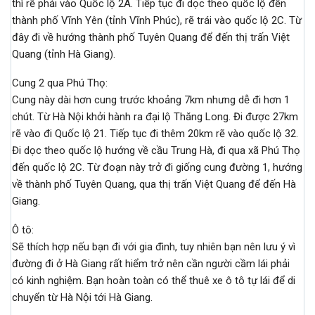
thì rẽ phải vào Quốc lộ 2A. Tiếp tục đi dọc theo quốc lộ đến
thành phố Vĩnh Yên (tỉnh Vĩnh Phúc), rẽ trái vào quốc lộ 2C. Từ
đây đi về hướng thành phố Tuyên Quang để đến thị trấn Việt
Quang (tỉnh Hà Giang).
Cung 2 qua Phú Thọ:
Cung này dài hơn cung trước khoảng 7km nhưng dễ đi hơn 1
chút. Từ Hà Nội khởi hành ra đại lộ Thăng Long. Đi được 27km
rẽ vào đi Quốc lộ 21. Tiếp tục đi thêm 20km rẽ vào quốc lộ 32.
Đi dọc theo quốc lộ hướng về cầu Trung Hà, đi qua xã Phú Thọ
đến quốc lộ 2C. Từ đoạn này trở đi giống cung đường 1, hướng
về thành phố Tuyên Quang, qua thị trấn Việt Quang để đến Hà
Giang.
Ô tô:
Sẽ thích hợp nếu bạn đi với gia đình, tuy nhiên bạn nên lưu ý vì
đường đi ở Hà Giang rất hiểm trở nên cần người cầm lái phải
có kinh nghiệm. Bạn hoàn toàn có thể thuê xe ô tô tự lái để di
chuyển từ Hà Nội tới Hà Giang.