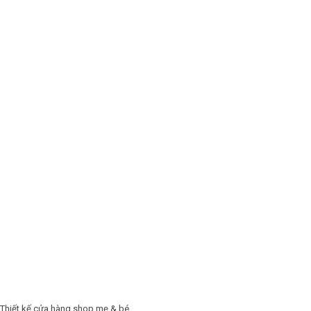
Thiết kế cửa hàng shop mẹ & bé