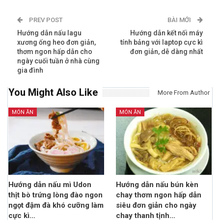
PREV POST
BÀI MỚI
Hướng dẫn nấu lagu
Hướng dẫn kết nối máy
xương ống heo đơn giản,
tính bảng với laptop cực kì
thơm ngon hấp dẫn cho
đơn giản, dễ dàng nhất
ngày cuối tuần ở nhà cùng
gia đình
You Might Also Like
More From Author
MÓN ĂN
MÓN ĂN
Hướng dẫn nấu mì Udon
Hướng dẫn nấu bún kèn
thịt bò trứng lòng đào ngon
chay thơm ngon hấp dẫn
ngọt đậm đà khó cưỡng làm
siêu đơn giản cho ngày
cực kì…
chay thanh tịnh…