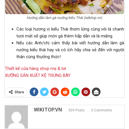
Hướng dẫn làm gà nướng kiểu Thái (wikitop.vn)
Các loại hương vị kiểu Thái thơm lừng cùng với lá chanh
tươi mát sẽ giúp món gà thêm hấp dẫn và là miệng.
Nếu các Anh/chị cảm thấy bài viết hướng dẫn làm gà
nướng kiểu thái hay và có ích hãy chia sẻ đến với người
thân cùng thưởng thức!
Thiết kế cửa hàng shop mẹ & bé
XƯỞNG SẢN XUẤT KỆ TRƯNG BÀY
Share
WIKITOP.VN
509 Posts
0 Comments