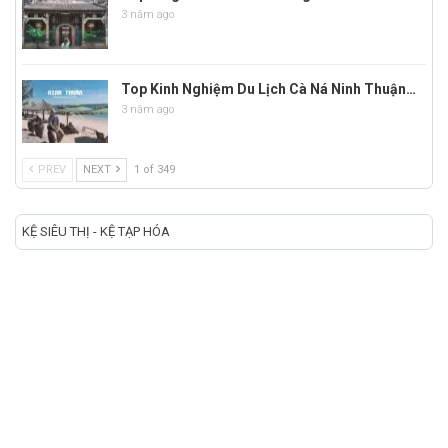
3 năm ago
Top Kinh Nghiệm Du Lịch Cà Ná Ninh Thuận…
3 năm ago
PREV
NEXT
1 of 349
KỆ SIÊU THỊ - KỆ TẠP HÓA