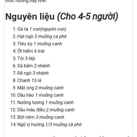
thức nướng này nhé!
Nguyên liệu
(
Cho 4-5 người)
Gà ta
1 con(nguyên con)
Hạt ngò
2 muỗng cà phê
Tiêu sọ
1 muỗng canh
Ớt hiểm
6 trái
Tỏi
5 tép
Sả băm
2 nhánh
Rễ ngò
3 nhánh
Chanh
15 lá
Mật ong
2 muỗng canh
Dầu hào
1 muỗng canh
Nướng tương
1 muỗng canh
Dầu màu điều
2 muỗng canh
Bột nêm
3 muỗng canh
Ngũ vị hương
1/3 muỗng cà phê