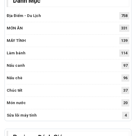
Danh Mục
Địa Điểm - Du Lịch
758
MÓN ĂN
331
MÁY TÍNH
139
Làm bánh
114
Nấu canh
97
Nấu chè
96
Chúc tết
37
Món nước
20
Sửa lỗi máy tính
4