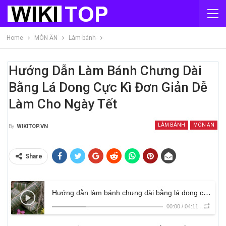
Home
MÓN ĂN
Làm bánh
Hướng Dẫn Làm Bánh Chưng Dài
Bằng Lá Dong Cực Kì Đơn Giản Dễ
Làm Cho Ngày Tết
LÀM BÁNH
MÓN ĂN
By
WIKITOP.VN
Share
Hướng dẫn làm bánh chưng dài bằng lá dong cực kì đơn giản dễ làm cho ngày Tết
00:00
/
04:11