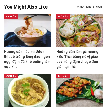
You Might Also Like
More From Author
MÓN ĂN
MÓN ĂN
Hướng dẫn nấu mì Udon
Hướng dẫn làm gà nướng
thịt bò trứng lòng đào ngon
kiểu Thái bùng nổ vị giác
ngọt đậm đà khó cưỡng làm
cay nồng đậm vị cực đơn
cực kì…
giản tại nhà
MÓN ĂN
MÓN ĂN