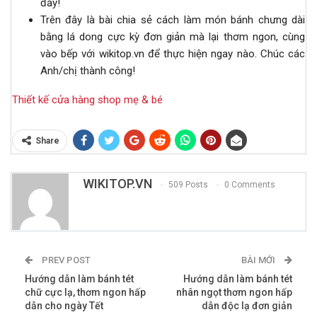
đấy!
Trên đây là bài chia sẻ cách làm món bánh chưng dài
bằng lá dong cực kỳ đơn giản mà lại thơm ngon, cùng
vào bếp với wikitop.vn để thực hiện ngay nào. Chúc các
Anh/chị thành công!
Thiết kế cửa hàng shop mẹ & bé
Share
WIKITOP.VN
509 Posts
0 Comments
PREV POST
BÀI MỚI
Hướng dẫn làm bánh tét
Hướng dẫn làm bánh tét
chữ cực lạ, thơm ngon hấp
nhân ngọt thơm ngon hấp
dẫn cho ngày Tết
dẫn độc lạ đơn giản