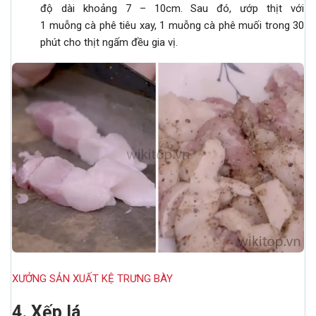
độ dài khoảng 7 – 10cm. Sau đó, ướp thịt với
1 muỗng cà phê tiêu xay, 1 muỗng cà phê muối trong 30
phút cho thịt ngấm đều gia vị.
XƯỞNG SẢN XUẤT KỆ TRƯNG BÀY
4. Xếp lá