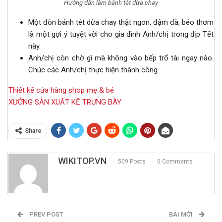
Hướng dẫn làm bánh tét dừa chay
Một đòn bánh tét dừa chay thật ngon, đậm đà, béo thơm
là một gợi ý tuyệt vời cho gia đình Anh/chị trong dịp Tết
này.
Anh/chị còn chờ gì mà không vào bếp trổ tài ngay nào.
Chúc các Anh/chị thực hiện thành công.
Thiết kế cửa hàng shop mẹ & bé
XƯỞNG SẢN XUẤT KỆ TRƯNG BÀY
Share
WIKITOP.VN
509 Posts
0 Comments
PREV POST
BÀI MỚI