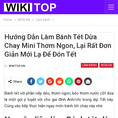
Home
MÓN ĂN
Làm bánh
Hướng Dẫn Làm Bánh Tét Dừa
Chay Mini Thơm Ngon, Lại Rất Đơn
Giản Mới Lạ Để Đón Tết
LÀM BÁNH
MÓN ĂN
By
WIKITOP.VN
Share
Bánh tét với phần nếp dẻo, thơm ngon, béo thơm nước cốt dừa
là một gợi ý tuyệt vời cho gia đình Anh/chị trong dịp Tết này.
Cùng vào bếp thực hiện ngay món bánh tét chay này nhé.