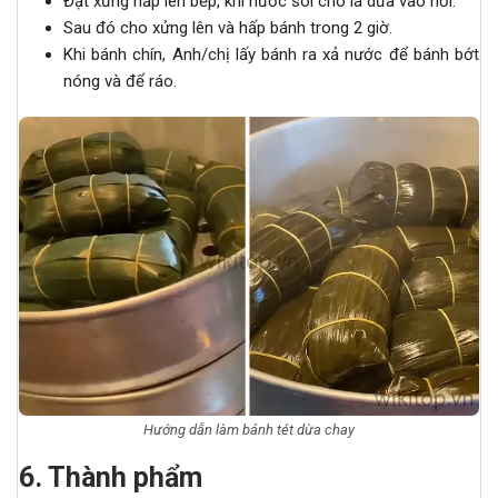
Đặt xửng hấp lên bếp, khi nước sôi cho lá dứa vào nồi.
Sau đó cho xửng lên và hấp bánh trong 2 giờ.
Khi bánh chín, Anh/chị lấy bánh ra xả nước để bánh bớt
nóng và để ráo.
Hướng dẫn làm bánh tét dừa chay
6
.
Thành phẩm