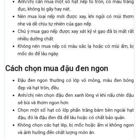
Anh/chị cần mua một số hạt nếp to tròn, có màu trắng
đục, không bị gãy hay nát.
Nên mua loại nếp mới được xay, khi ngửi có mùi thơm
nhẹ và dễ chịu tự nhiên của gạo nếp.
Chú ý mua gạo nếp được xay xát kỹ vì gạo đã bị mất rất
nhiều dưỡng chất.
Không nên mua nếp có màu sắc lạ hoặc có mùi ẩm, bị
mốc do để lâu ngày.
Cách chọn mua đậu đen ngon
Đậu đen ngon thường có lớp vỏ mỏng, màu đen bóng
đẹp và hạt tròn, đều.
Anh/chị nên chọn đậu đen xanh lòng vì khi nấu chín đậu
sẽ bùi và thơm ngon hơn.
Chọn một số hạt có lớp phấn trắng bám bên ngoài hạt
đậu, đó là đậu đen đã để lâu hoặc có chất bảo quản.
Không chọn các hạt lép, bị mốc hoặc ẩm vì không ngon
và ảnh hưởng đến chất lượng món ăn.