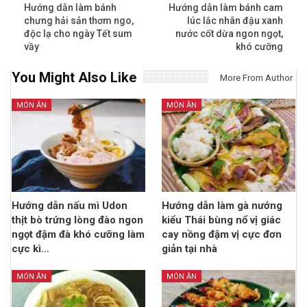
Hướng dẫn làm bánh
Hướng dẫn làm bánh cam
chưng hải sản thơm ngo,
lúc lắc nhân đậu xanh
độc lạ cho ngày Tết sum
nước cốt dừa ngon ngọt,
vầy
khó cưỡng
You Might Also Like
More From Author
MÓN ĂN
MÓN ĂN
Hướng dẫn nấu mì Udon
Hướng dẫn làm gà nướng
thịt bò trứng lòng đào ngon
kiểu Thái bùng nổ vị giác
ngọt đậm đà khó cưỡng làm
cay nồng đậm vị cực đơn
cực kì…
giản tại nhà
MÓN ĂN
MÓN ĂN