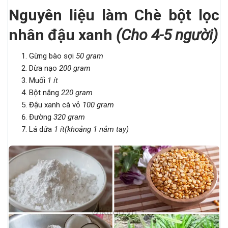
Nguyên liệu làm Chè bột lọc
nhân đậu xanh
(
Cho 4-5 người)
Gừng bào sợi
50 gram
Dừa nạo
200 gram
Muối
1 ít
Bột năng
220 gram
Đậu xanh cà vỏ
100 gram
Đường
320 gram
Lá dứa
1 ít(khoảng 1 nắm tay)