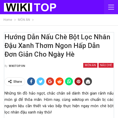
Home
MÓN ĂN
Hướng Dẫn Nấu Chè Bột Lọc Nhân
Đậu Xanh Thơm Ngon Hấp Dẫn
Đơn Giản Cho Ngày Hè
MÓN ĂN
NẤU CHÈ
By
WIKITOP.VN
Share
Những tín đồ hảo ngọt, chắc chắn sẽ dành thời gian rảnh nấu
món gì để thõa mãn. Hôm nay, cùng wikitop.vn chuẩn bị các
nguyên liệu cần thiết và vào bếp thực hiện ngay món chè bột
lọc nhân đậu xanh này thôi!