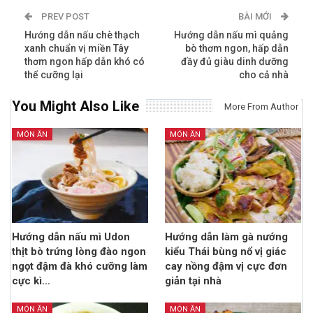
PREV POST
BÀI MỚI
Hướng dẫn nấu chè thạch
Hướng dẫn nấu mì quảng
xanh chuẩn vị miền Tây
bò thơm ngon, hấp dẫn
thơm ngon hấp dẫn khó có
đầy đủ giàu dinh dưỡng
thể cưỡng lại
cho cả nhà
You Might Also Like
More From Author
MÓN ĂN
MÓN ĂN
Hướng dẫn nấu mì Udon
Hướng dẫn làm gà nướng
thịt bò trứng lòng đào ngon
kiểu Thái bùng nổ vị giác
ngọt đậm đà khó cưỡng làm
cay nồng đậm vị cực đơn
cực kì…
giản tại nhà
MÓN ĂN
MÓN ĂN