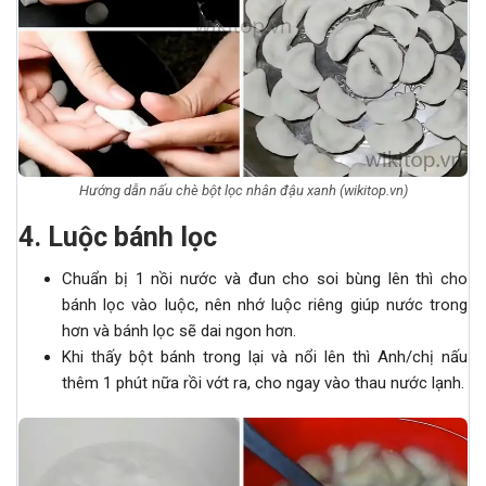
Hướng dẫn nấu chè bột lọc nhân đậu xanh (wikitop.vn)
4. Luộc bánh lọc
Chuẩn bị 1 nồi nước và đun cho soi bùng lên thì cho
bánh lọc vào luộc, nên nhớ luộc riêng giúp nước trong
hơn và bánh lọc sẽ dai ngon hơn.
Khi thấy bột bánh trong lại và nổi lên thì Anh/chị nấu
thêm 1 phút nữa rồi vớt ra, cho ngay vào thau nước lạnh.