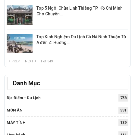
Top 5 Ngôi Chùa Linh Thiêng TP. Hồ Chí Minh
Cho Chuyến…
Top Kinh Nghiệm Du Lịch Cà Ná Ninh Thuận Từ
A đến Z: Hướng…
PREV
NEXT
1 of 349
Danh Mục
Địa Điểm - Du Lịch
758
MÓN ĂN
331
MÁY TÍNH
139
Làm bánh
114