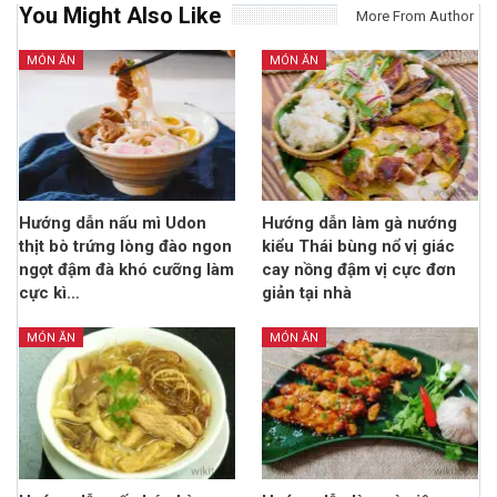
You Might Also Like
More From Author
MÓN ĂN
MÓN ĂN
Hướng dẫn nấu mì Udon
Hướng dẫn làm gà nướng
thịt bò trứng lòng đào ngon
kiểu Thái bùng nổ vị giác
ngọt đậm đà khó cưỡng làm
cay nồng đậm vị cực đơn
cực kì…
giản tại nhà
MÓN ĂN
MÓN ĂN