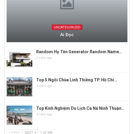
UNCATEGORIZED
Ai Đọc
Random Họ Tên Generator Random Name…
2 năm ago
Top 5 Ngôi Chùa Linh Thiêng TP. Hồ Chí…
3 năm ago
Top Kinh Nghiệm Du Lịch Cà Ná Ninh Thuận…
3 năm ago
PREV
NEXT
1 of 349