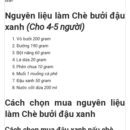
nhé!
Nguyên liệu làm Chè bưởi đậu
xanh
(
Cho 4
-5
người
)
Vỏ bưởi
200 gr
am
Đường
190 gr
am
Bột năng
60 gr
am
Lá dứa
20 gr
am
Phèn chua
10 gr
am
Muối
1 muỗng cà phê
Đậu xanh
50 gr
am
Nước cốt dừa
200 ml
Cách chọn mua nguyên liệu
làm Chè bưởi đậu xanh
Cách chọn mua đậu xanh nấu chè