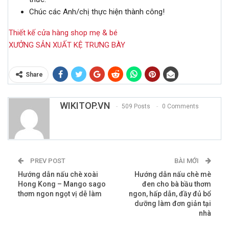
Chúc các Anh/chị thực hiện thành công!
Thiết kế cửa hàng shop mẹ & bé
XƯỞNG SẢN XUẤT KỆ TRƯNG BÀY
Share
WIKITOP.VN
509 Posts
0 Comments
PREV POST
BÀI MỚI
Hướng dẫn nấu chè xoài
Hướng dẫn nấu chè mè
Hong Kong – Mango sago
đen cho bà bầu thơm
thơm ngon ngọt vị dễ làm
ngon, hấp dẫn, đầy đủ bổ
dưỡng làm đơn giản tại
nhà