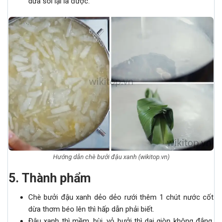
dừa sôi lại là được.
Hướng dẫn chè bưởi đậu xanh (wikitop.vn)
5
.
Thành phẩm
Chè bưởi đậu xanh dẻo dẻo rưới thêm 1 chút nước cốt
dừa thơm béo lên thì hấp dẫn phải biết.
Đậu xanh thì mềm, bùi, vỏ bưởi thì dai giòn không đắng,