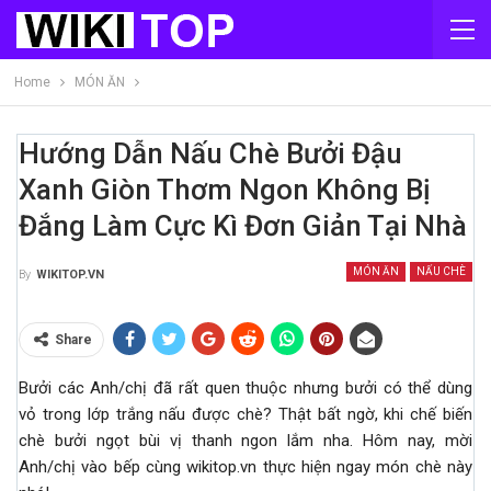
Home
MÓN ĂN
Hướng Dẫn Nấu Chè Bưởi Đậu
Xanh Giòn Thơm Ngon Không Bị
Đắng Làm Cực Kì Đơn Giản Tại Nhà
MÓN ĂN
NẤU CHÈ
By
WIKITOP.VN
Share
Bưởi các Anh/chị đã rất quen thuộc nhưng bưởi có thể dùng
vỏ trong lớp trắng nấu được chè? Thật bất ngờ, khi chế biến
chè bưởi ngọt bùi vị thanh ngon lắm nha. Hôm nay, mời
Anh/chị vào bếp cùng wikitop.vn thực hiện ngay món chè này